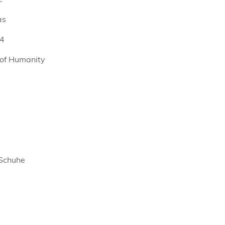
as
4
 of Humanity
 Schuhe