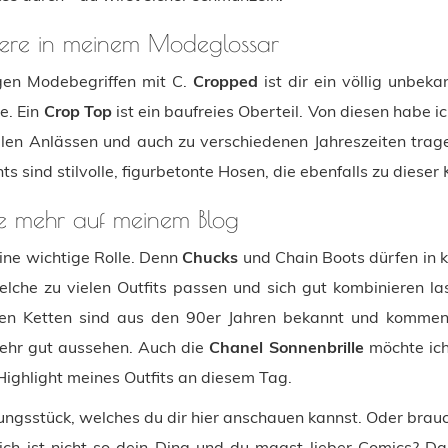
tere in meinem Modeglossar
gen Modebegriffen mit C.
Cropped
ist dir ein völlig unbek
e. Ein
Crop Top
ist ein baufreies Oberteil. Von diesen habe 
en Anlässen und auch zu verschiedenen Jahreszeiten trage
ts sind stilvolle, figurbetonte Hosen, die ebenfalls zu diese
de mehr auf meinem Blog
ine wichtige Rolle. Denn
Chucks
und Chain Boots dürfen in 
che zu vielen Outfits passen und sich gut kombinieren las
en Ketten sind aus den 90er Jahren bekannt und kommen 
 sehr gut aussehen. Auch die
Chanel Sonnenbrille
möchte ich 
ighlight meines Outfits an diesem Tag.
dungsstück, welches du dir hier anschauen kannst. Oder brauch
lich ist nicht so dein Ding und du magst lieber Comics? Da