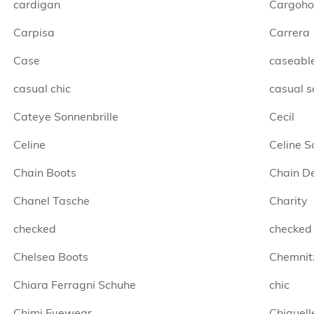
cardigan
Cargoho
Carpisa
Carrera
Case
caseabl
casual chic
casual s
Cateye Sonnenbrille
Cecil
Celine
Celine S
Chain Boots
Chain De
Chanel Tasche
Charity
checked
checked
Chelsea Boots
Chemnit
Chiara Ferragni Schuhe
chic
Chimi Eyewear
Chiquell