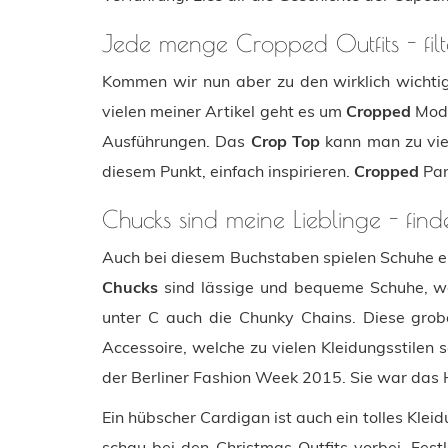
Jede menge Cropped Outfits - fil
Kommen wir nun aber zu den wirklich wichti
vielen meiner Artikel geht es um
Cropped
Mod
Ausführungen. Das
Crop Top
kann man zu viel
diesem Punkt, einfach inspirieren.
Cropped
Pan
Chucks sind meine Lieblinge - fin
Auch bei diesem Buchstaben spielen Schuhe e
Chucks
sind lässige und bequeme Schuhe, wel
unter C auch die Chunky Chains. Diese grob
Accessoire, welche zu vielen Kleidungsstilen
der Berliner Fashion Week 2015. Sie war das H
Ein hübscher Cardigan ist auch ein tolles Klei
schau bei den Christmas Outfits vorbei. Fest