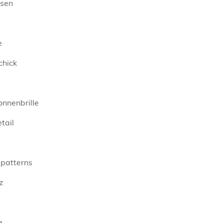
sen
e
chick
onnenbrille
tail
 patterns
z
e