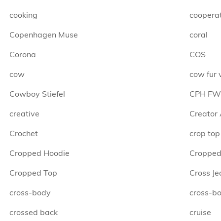
cooking
coopera
Copenhagen Muse
coral
Corona
COS
cow
cow fur 
Cowboy Stiefel
CPH FW
creative
Creator
Crochet
crop top
Cropped Hoodie
Cropped
Cropped Top
Cross Je
cross-body
cross-b
crossed back
cruise