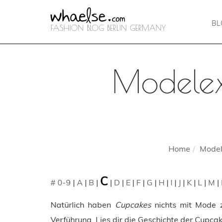
B
FASHION BLOG BERLIN GERMANY
Modelex
Home
Model
C
# 0-9
|
A
|
B
|
|
D
|
E
|
F
|
G
|
H
|
I
|
J
|
K
|
L
|
M
|
Natürlich haben
Cupcakes
nichts mit Mode 
Verführung. Lies dir die Geschichte der Cupcak