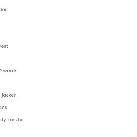
tion
vest
 Awards
 Jacken
ans
ody Tasche