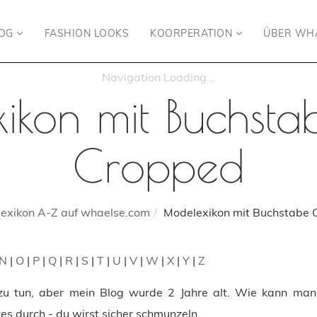
LOG
FASHION LOOKS
KOORPERATION
ÜBER WH
ikon mit Buchsta
Cropped
exikon A-Z auf whaelse.com
Modelexikon mit Buchstabe 
N
|
O
|
P
|
Q
|
R
|
S
|
T
|
U
|
V
|
W
|
X
|
Y
|
Z
zu tun, aber mein Blog wurde 2 Jahre alt. Wie kann man 
es durch - du wirst sicher schmunzeln.