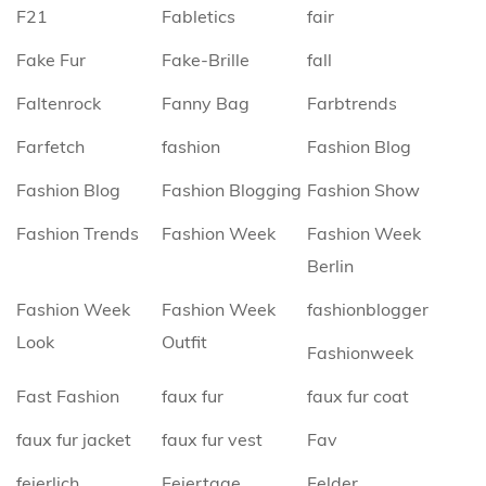
F21
Fabletics
fair
Fake Fur
Fake-Brille
fall
Faltenrock
Fanny Bag
Farbtrends
Farfetch
fashion
Fashion Blog
Fashion Blog
Fashion Blogging
Fashion Show
Fashion Trends
Fashion Week
Fashion Week
Berlin
Fashion Week
Fashion Week
fashionblogger
Look
Outfit
Fashionweek
Fast Fashion
faux fur
faux fur coat
faux fur jacket
faux fur vest
Fav
feierlich
Feiertage
Felder