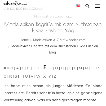
Togg
FASHION BLOG BERLIN GERMANY
navi
Modelexikon Begriffe mit dem Buchstaben
F wie Fashion Blog
Home
Modelexikon A-Z auf whaelse.com
Modelexikon Begriffe mit dem Buchstaben F wie Fashion
Blog
F
# 0-9
|
A
|
B
|
C
|
D
|
E
|
|
G
|
H
|
I
|
J
|
K
|
L
|
M
|
N
|
O
|
P
|
Q
|
R
|
S
|
T
|
U
|
V
|
W
|
X
|
Y
|
Z
Ich habe mich schon als junges Mädchen für Mode
interessiert. Bereits sehr früh hatte ich eine ganz eigene
Vorstellung davon, was ich denn gern tragen möchte.