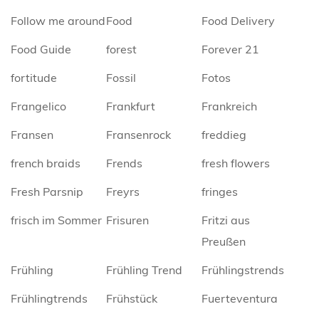
Follow me around
Food
Food Delivery
Food Guide
forest
Forever 21
fortitude
Fossil
Fotos
Frangelico
Frankfurt
Frankreich
Fransen
Fransenrock
freddieg
french braids
Frends
fresh flowers
Fresh Parsnip
Freyrs
fringes
frisch im Sommer
Frisuren
Fritzi aus
Preußen
Frühling
Frühling Trend
Frühlingstrends
Frühlingtrends
Frühstück
Fuerteventura