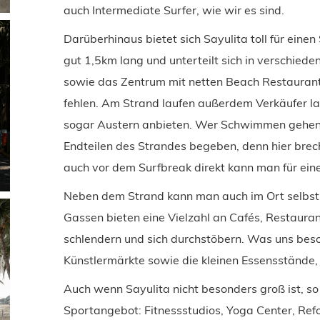
auch Intermediate Surfer, wie wir es sind.
Darüberhinaus bietet sich Sayulita toll für eine
gut 1,5km lang und unterteilt sich in verschiede
sowie das Zentrum mit netten Beach Restaurants
fehlen. Am Strand laufen außerdem Verkäufer lan
sogar Austern anbieten. Wer Schwimmen gehen m
Endteilen des Strandes begeben, denn hier brech
auch vor dem Surfbreak direkt kann man für eine
Neben dem Strand kann man auch im Ort selbst s
Gassen bieten eine Vielzahl an Cafés, Restaura
schlendern und sich durchstöbern. Was uns beson
Künstlermärkte sowie die kleinen Essensstände, 
Auch wenn Sayulita nicht besonders groß ist, so f
Sportangebot: Fitnessstudios, Yoga Center, Ref