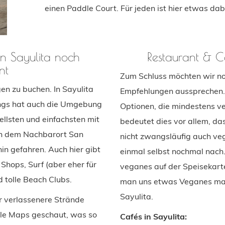
einen Paddle Court. Für jeden ist hier etwas dab
n Sayulita noch
Restaurant & C
nt
Zum Schluss möchten wir no
n zu buchen. In Sayulita
Empfehlungen aussprechen. 
dings hat auch die Umgebung
Optionen, die mindestens v
llsten und einfachsten mit
bedeutet dies vor allem, da
 in dem Nachbarort San
nicht zwangsläufig auch ve
in gefahren. Auch hier gibt
einmal selbst nochmal nach.
Shops, Surf (aber eher für
veganes auf der Speisekarte
 tolle Beach Clubs.
man uns etwas Veganes mac
Sayulita.
 verlassenere Strände
gle Maps geschaut, was so
Cafés in Sayulita: