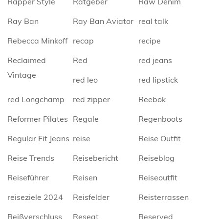
Rapper Style
Ratgeber
Raw Denim
Ray Ban
Ray Ban Aviator
real talk
Rebecca Minkoff
recap
recipe
Reclaimed
Red
red jeans
Vintage
red leo
red lipstick
red Longchamp
red zipper
Reebok
Reformer Pilates
Regale
Regenboots
Regular Fit Jeans
reise
Reise Outfit
Reise Trends
Reisebericht
Reiseblog
Reiseführer
Reisen
Reiseoutfit
reiseziele 2024
Reisfelder
Reisterrassen
Reißverschluss
Reseat
Reserved