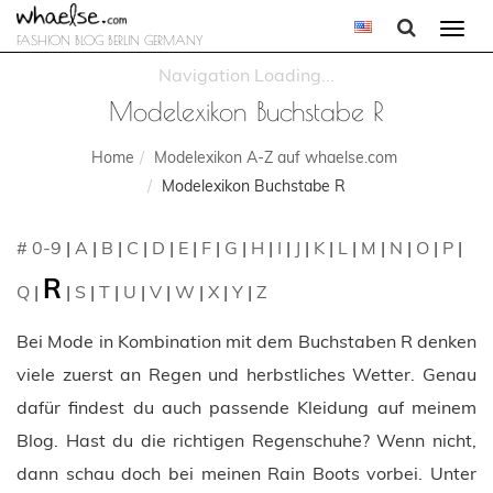
Togg
FASHION BLOG BERLIN GERMANY
navi
Modelexikon Buchstabe R
Home
Modelexikon A-Z auf whaelse.com
Modelexikon Buchstabe R
# 0-9
|
A
|
B
|
C
|
D
|
E
|
F
|
G
|
H
|
I
|
J
|
K
|
L
|
M
|
N
|
O
|
P
|
R
Q
|
|
S
|
T
|
U
|
V
|
W
|
X
|
Y
|
Z
Bei Mode in Kombination mit dem Buchstaben R denken
viele zuerst an Regen und herbstliches Wetter. Genau
dafür findest du auch passende Kleidung auf meinem
Blog. Hast du die richtigen Regenschuhe? Wenn nicht,
dann schau doch bei meinen Rain Boots vorbei. Unter