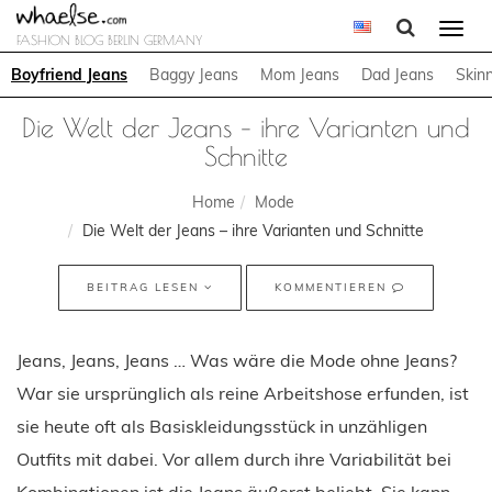
Togg
FASHION BLOG BERLIN GERMANY
navi
Boyfriend Jeans
Baggy Jeans
Mom Jeans
Dad Jeans
Skin
Die Welt der Jeans – ihre Varianten und
Schnitte
Home
Mode
Die Welt der Jeans – ihre Varianten und Schnitte
BEITRAG LESEN
KOMMENTIEREN
Jeans, Jeans, Jeans … Was wäre die Mode ohne Jeans?
War sie ursprünglich als reine Arbeitshose erfunden, ist
sie heute oft als Basiskleidungsstück in unzähligen
Outfits mit dabei. Vor allem durch ihre Variabilität bei
Kombinationen ist die Jeans äußerst beliebt. Sie kann