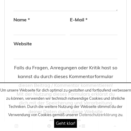
Name
*
E-Mail
*
Website
Falls du Fragen, Anregungen oder Kritik hast so
kannst du durch dieses Kommentarformular
diesen Beitrag / Kommentar kommentieren!
Um unsere Webseite für dich optimal zu gestalten und fortlaufend verbessern
Mit der Nutzung dieses Formulars erklärst du
zu können, verwenden wir technisch notwendige Cookies und ähnliche
dich mit der Speicherung und Verarbeitung
Techniken
. Durch die weitere Nutzung der Webseite stimmst du der
deiner Daten durch diese Website
Verwendung von Cookies gemäß unserer
Datenschutzerklärung
zu.
einverstanden.
Geht klar!
Informationen zur Speicherung und