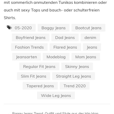
mit sommerlich anmutenden Tunikas kombinieren oder
auch mit sexy Tops und bauch- oder schulterfreien
Shirts.
05-2020
Baggy Jeans
Bootcut Jeans
Boyfriend Jeans
Dad Jeans
denim
Fashion Trends
Flared Jeans
Jeans
Jeansarten
Modeblog
Mom Jeans
Regular Fit Jeans
Skinny Jeans
Slim Fit Jeans
Straight Leg Jeans
Tapered Jeans
Trend 2020
Wide Leg Jeans
←
Baggy Jeans Trend, Outfit und Style aus der Hip Hop