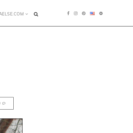
AELSE.COM
N