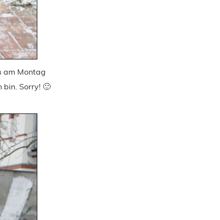
u
am Montag
 bin. Sorry! 🙂