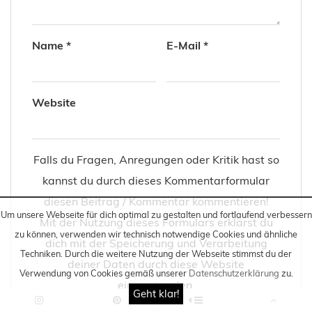
Name
*
E-Mail
*
Website
Falls du Fragen, Anregungen oder Kritik hast so
kannst du durch dieses Kommentarformular
diesen Beitrag / Kommentar kommentieren!
Um unsere Webseite für dich optimal zu gestalten und fortlaufend verbessern
Mit der Nutzung dieses Formulars erklärst du
zu können, verwenden wir technisch notwendige Cookies und ähnliche
dich mit der Speicherung und Verarbeitung
Techniken
. Durch die weitere Nutzung der Webseite stimmst du der
deiner Daten durch diese Website
Verwendung von Cookies gemäß unserer
Datenschutzerklärung
zu.
einverstanden.
Geht klar!
Informationen zur Speicherung und