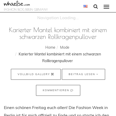
Togg
FASHION BLOG BERLIN GERMANY
navi
Karierter Mantel kombiniert mit einem
schwarzen Rollkragenpullover
Home
Mode
Karierter Mantel kombiniert mit einem schwarzen
Rollkragenpullover
VOLLBILD GALLERY
BEITRAG LESEN
KOMMENTIEREN
Einen schönen Freitag euch allen! Die Fashion Week in
Berlin ist für mich offiziell zu Ende und so starte ich den