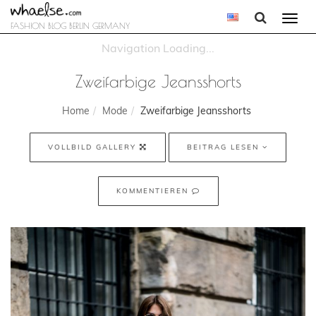
Togg
FASHION BLOG BERLIN GERMANY
navi
Zweifarbige Jeansshorts
Home
Mode
Zweifarbige Jeansshorts
VOLLBILD GALLERY
BEITRAG LESEN
KOMMENTIEREN