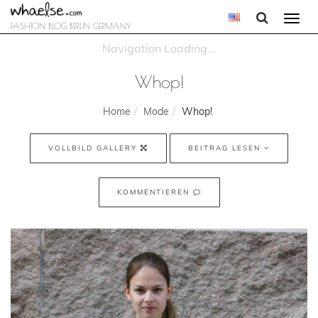
Togg
FASHION BLOG BERLIN GERMANY
navi
Whop!
Home
Mode
Whop!
VOLLBILD GALLERY
BEITRAG LESEN
KOMMENTIEREN