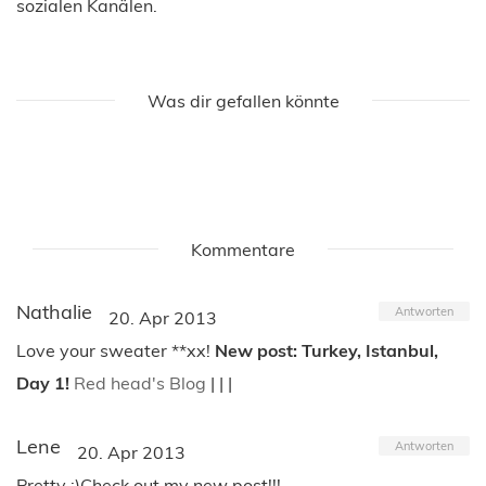
sozialen Kanälen.
Was dir gefallen könnte
Kommentare
Nathalie
Antworten
20. Apr 2013
Love your sweater **xx!
New post: Turkey, Istanbul,
Day 1!
Red head's Blog
| | |
Lene
Antworten
20. Apr 2013
Pretty :)Check out my new post!!!