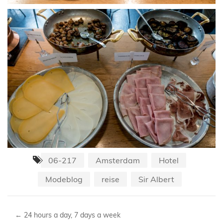
06-217
Amsterdam
Hotel
Modeblog
reise
Sir Albert
←
24 hours a day, 7 days a week