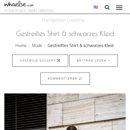
Togg
FASHION BLOG BERLIN GERMANY
navi
Gestreiftes Shirt & schwarzes Kleid
Home
Mode
Gestreiftes Shirt & schwarzes Kleid
VOLLBILD GALLERY
BEITRAG LESEN
KOMMENTIEREN