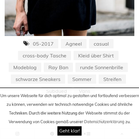
05-2017
Agneel
casual
cross-body Tasche
Kleid über Shirt
Modeblog
Ray Ban
runde Sonnenbrille
schwarze Sneakers
Sommer
Streifen
Subdued
Vans
Um unsere Webseite für dich optimal zu gestalten und fortlaufend verbessern
zu können, verwenden wir technisch notwendige Cookies und ähnliche
←
Gestreifter Off-Shoulder Playsuit
Techniken
. Durch die weitere Nutzung der Webseite stimmst du der
Kimono mit Blumenprint
→
Verwendung von Cookies gemäß unserer
Datenschutzerklärung
zu.
Geht klar!
Teilen