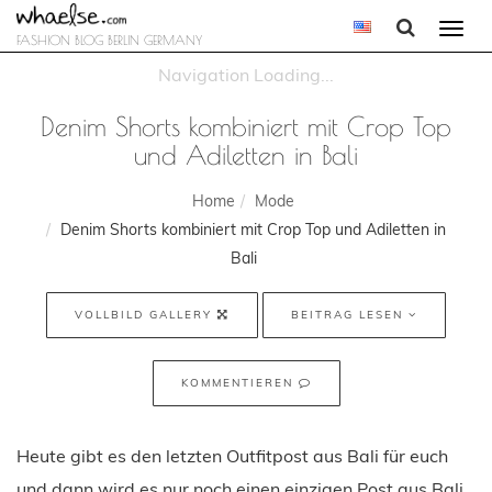
Togg
FASHION BLOG BERLIN GERMANY
navi
Denim Shorts kombiniert mit Crop Top
und Adiletten in Bali
Home
Mode
Denim Shorts kombiniert mit Crop Top und Adiletten in
Bali
VOLLBILD GALLERY
BEITRAG LESEN
KOMMENTIEREN
Heute gibt es den letzten Outfitpost aus Bali für euch
und dann wird es nur noch einen einzigen Post aus Bali