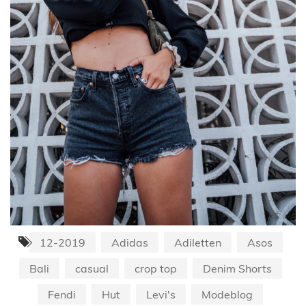
12-2019
Adidas
Adiletten
Asos
Bali
casual
crop top
Denim Shorts
Fendi
Hut
Levi's
Modeblog