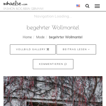
Togg
FASHION BLOG BERLIN GERMANY
navi
begehrter Wollmantel
Home
Mode
begehrter Wollmantel
VOLLBILD GALLERY
BEITRAG LESEN
KOMMENTIEREN