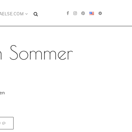
AELSE.COM
im Sommer
en
N