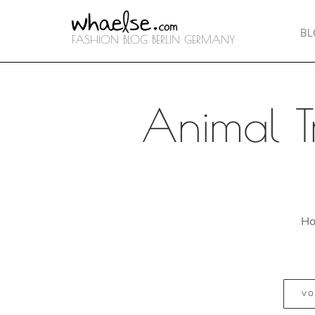
B
FASHION BLOG BERLIN GERMANY
Animal T
H
VO