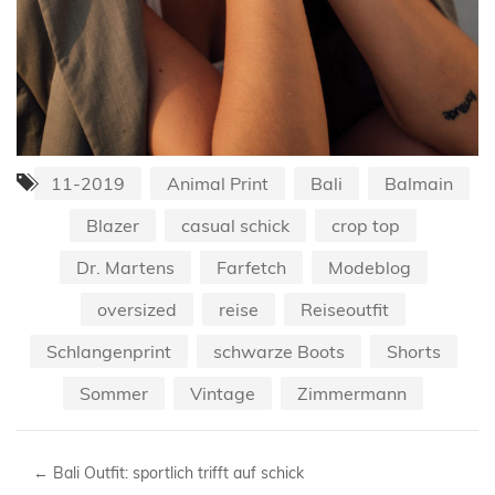
11-2019
Animal Print
Bali
Balmain
Blazer
casual schick
crop top
Dr. Martens
Farfetch
Modeblog
oversized
reise
Reiseoutfit
Schlangenprint
schwarze Boots
Shorts
Sommer
Vintage
Zimmermann
←
Bali Outfit: sportlich trifft auf schick