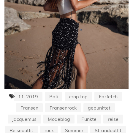
11-2019
Bali
crop top
Farfetch
Fransen
Fransenrock
gepunktet
Jacquemus
Modeblog
Punkte
reise
Reiseoutfit
rock
Sommer
Strandoutfit