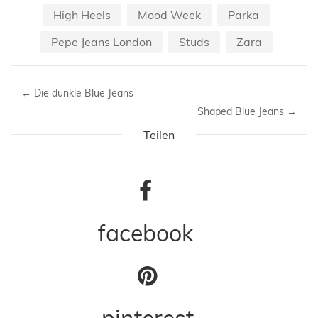
High Heels
Mood Week
Parka
Pepe Jeans London
Studs
Zara
←
Die dunkle Blue Jeans
Shaped Blue Jeans
→
Teilen
facebook
pinterest