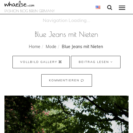
Togg
FASHION BLOG BERLIN GERMANY
navi
Blue Jeans mit Nieten
Home
Mode
Blue Jeans mit Nieten
VOLLBILD GALLERY
BEITRAG LESEN
KOMMENTIEREN