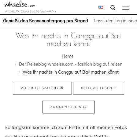
Togg
FASHION BLOG BERLIN GERMANY
navi
Genießt den Sonnenuntergang am Strand
Lasst den Tag in ein
Was ihr nachts in Canggu auf Bali
machen könnt
Home
Der Reiseblog whaelse.com - fashion blog auf reisen
Was ihr nachts in Canggu auf Bali machen könnt
VOLLBILD GALLERY
BEITRAG LESEN
KOMMENTIEREN
So langsam komme ich zum Ende mit all meinen Fotos
aus Bali und obwohl wir hauptsächlich Outfits