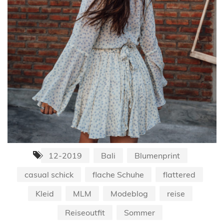
12-2019
Bali
Blumenprint
casual schick
flache Schuhe
flattered
Kleid
MLM
Modeblog
reise
Reiseoutfit
Sommer