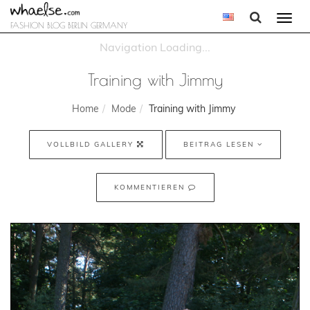
Togg
FASHION BLOG BERLIN GERMANY
navi
Training with Jimmy
Home
Mode
Training with Jimmy
VOLLBILD GALLERY
BEITRAG LESEN
KOMMENTIEREN