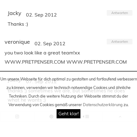
Jacky
Antworten
02. Sep 2012
Thanks :)
veronique
Antworten
02. Sep 2012
you two look like a great team!xx
WWW.PRETPENSER.COM WWW.PRETPENSER.COM
Jacky
Um unsere Webseite für dich optimal zu gestalten und fortlaufend verbessern
Antworten
07. Sep 2012
zu können, verwenden wir technisch notwendige Cookies und ähnliche
thanks :) sometimes we are, but sometimes he does
Techniken
. Durch die weitere Nutzung der Webseite stimmst du der
what he wants ;)
Verwendung von Cookies gemäß unserer
Datenschutzerklärung
zu.
Geht klar!
sunnypat
Antworten
03. Sep 2012
I like this look!! kissess!! visit me