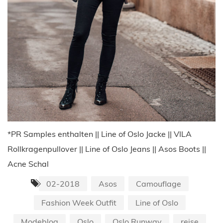
*PR Samples enthalten || Line of Oslo Jacke || VILA
Rollkragenpullover || Line of Oslo Jeans || Asos Boots ||
Acne Schal
02-2018
Asos
Camouflage
Fashion Week Outfit
Line of Oslo
Modeblog
Oslo
Oslo Runway
reise