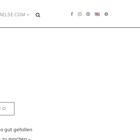
AELSE.COM
N
o gut gefallen
g zu machen –