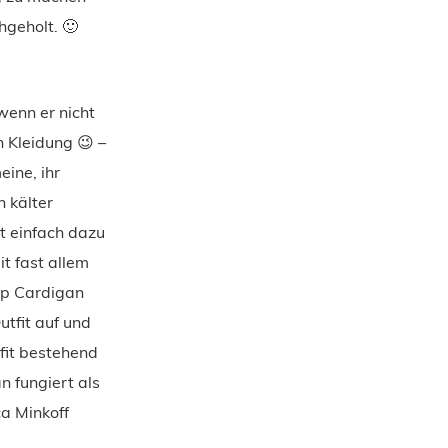
hgeholt. 🙂
enn er nicht
 Kleidung 😉 –
eine, ihr
n kälter
t einfach dazu
it fast allem
oop Cardigan
tfit auf und
tfit bestehend
n fungiert als
a Minkoff