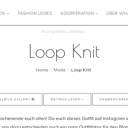
LOG
FASHION LOOKS
KOORPERATION
ÜBER WH
Loop Knit
Home
Mode
Loop Knit
LLBILD GALLERY
BEITRAG LESEN
KOMMENTIERE
ochenende euch allen! Da euch dieses Outfit auf Instagram s
r uns dazu entschieden auch ein paar Outfitfotos für den Blo