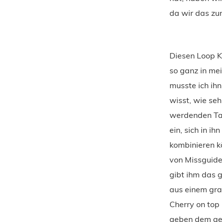
da wir das zu
Diesen Loop K
so ganz in me
musste ich ihn
wisst, wie seh
werdenden Tag
ein, sich in ih
kombinieren kö
von Missguide
gibt ihm das g
aus einem gra
Cherry on top
geben dem ges