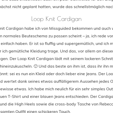
nächst nicht geplant hatten, wurde das schnellstmöglich nac
Loop Knit Cardigan
nit Cardigan habe ich von Missguided bekommen und auch w
in normales Beuteschema zu passen scheint – ja, ich rede von
 einfach haben. Er ist so fluffig und supergemütlich, und ich m
r ich gemütliche Kleidung trage. Und das, vor allem an diese
en. Der Loop Knit Cardigan lädt mit seinem lockeren Schnit
n hineinzukuscheln. 🙂 Und das beste an ihm ist, dass ihr ihn m
nnt: sei es nun ein Kleid oder doch lieber eine Jeans. Der L
d wertet dank seines etwas auffälligerem Aussehen jedes Ou
ewisse etwas. Ich habe mich neulich für ein sehr simples Ou
uen T-Shirt und einer blauen Jeans entschieden. Der Cardiga
 und die High Heels sowie die cross-body Tasche von Rebecc
amten Outfit einen schickeren Touch.