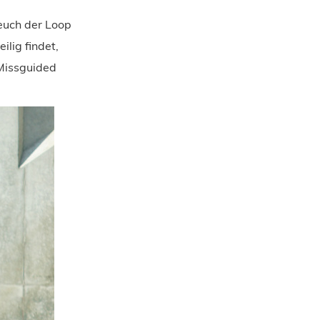
 euch der Loop
lig findet,
 Missguided