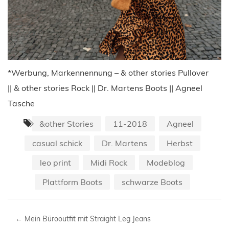
*Werbung, Markennennung – & other stories Pullover
|| & other stories Rock || Dr. Martens Boots || Agneel
Tasche
&other Stories
11-2018
Agneel
casual schick
Dr. Martens
Herbst
leo print
Midi Rock
Modeblog
Plattform Boots
schwarze Boots
←
Mein Bürooutfit mit Straight Leg Jeans