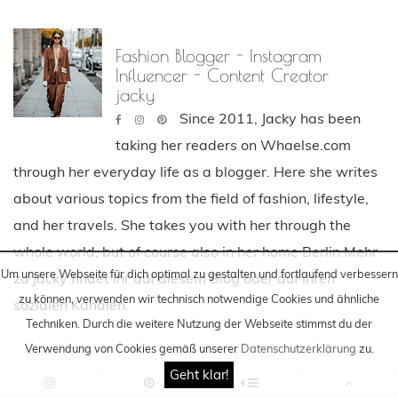
Fashion Blogger - Instagram
Influencer - Content Creator
jacky
Since 2011, Jacky has been
taking her readers on Whaelse.com
through her everyday life as a blogger. Here she writes
about various topics from the field of fashion, lifestyle,
and her travels. She takes you with her through the
whole world, but of course also in her home Berlin.Mehr
Um unsere Webseite für dich optimal zu gestalten und fortlaufend verbessern
zu Jacky findet ihr auf diesem Blog oder auf ihren
zu können, verwenden wir technisch notwendige Cookies und ähnliche
sozialen Kanälen.
Techniken
. Durch die weitere Nutzung der Webseite stimmst du der
Verwendung von Cookies gemäß unserer
Datenschutzerklärung
zu.
Geht klar!
Was dir gefallen könnte