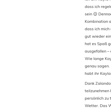
dass ich regel
sein 😉 Dennoc
Kombination au
dass ich mich
gut wieder ei
hat es Spaß g
ausgefallen –
Wie lange Kay
genau sagen. 
habt ihr Kayla
Dank Zalando 
teilzunehmen b
persönlich zu 
Wetter. Das We