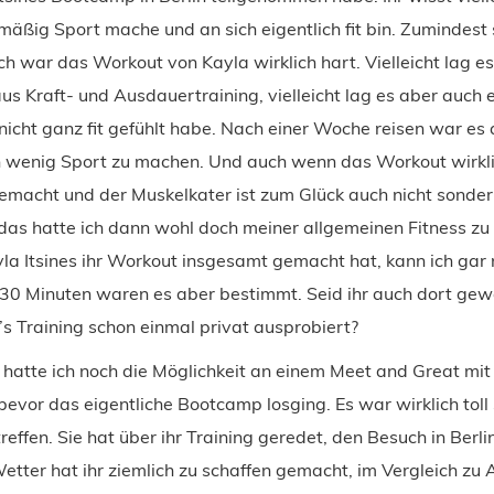
mäßig Sport mache und an sich eigentlich fit bin. Zumindest s
h war das Workout von Kayla wirklich hart. Vielleicht lag es
s Kraft- und Ausdauertraining, vielleicht lag es aber auch 
 nicht ganz fit gefühlt habe. Nach einer Woche reisen war es
n wenig Sport zu machen. Und auch wenn das Workout wirkli
emacht und der Muskelkater ist zum Glück auch nicht sonder
 das hatte ich dann wohl doch meiner allgemeinen Fitness zu
la Itsines ihr Workout insgesamt gemacht hat, kann ich gar 
30 Minuten waren es aber bestimmt. Seid ihr auch dort ge
’s Training schon einmal privat ausprobiert?
hatte ich noch die Möglichkeit an einem Meet and Great mit
evor das eigentliche Bootcamp losging. Es war wirklich toll 
treffen. Sie hat über ihr Training geredet, den Besuch in Berl
tter hat ihr ziemlich zu schaffen gemacht, im Vergleich zu A