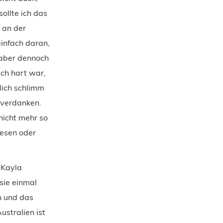
ollte ich das
 an der
einfach daran,
 aber dennoch
ch hart war,
lich schlimm
 verdanken.
nicht mehr so
wesen oder
 Kayla
sie einmal
in und das
ustralien ist