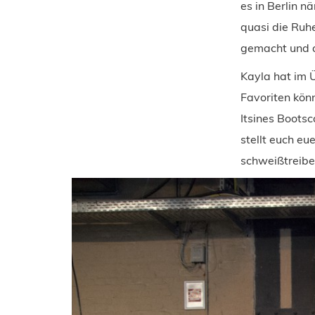
es in Berlin 
quasi die Ruh
gemacht und d
Kayla hat im 
Favoriten könn
Itsines Boots
stellt euch eu
schweißtreibe