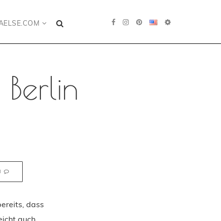
AELSE.COM
 Berlin
N
ereits, dass
eicht auch,