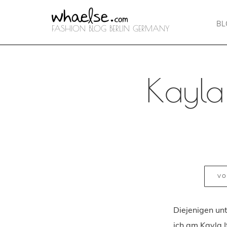
B
FASHION BLOG BERLIN GERMANY
Kayla 
VO
Diejenigen unt
ich am Kayla I