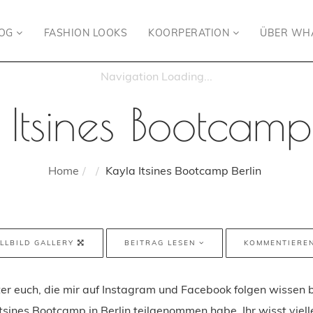
LOG
FASHION LOOKS
KOORPERATION
ÜBER WH
Itsines Bootcamp
Home
Kayla Itsines Bootcamp Berlin
LLBILD GALLERY
BEITRAG LESEN
KOMMENTIERE
er euch, die mir auf Instagram und Facebook folgen wissen b
tsines Bootcamp in Berlin teilgenommen habe. Ihr wisst viell