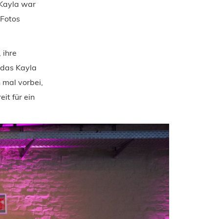
 Kayla war
 Fotos
 ihre
r das Kayla
 mal vorbei,
it für ein