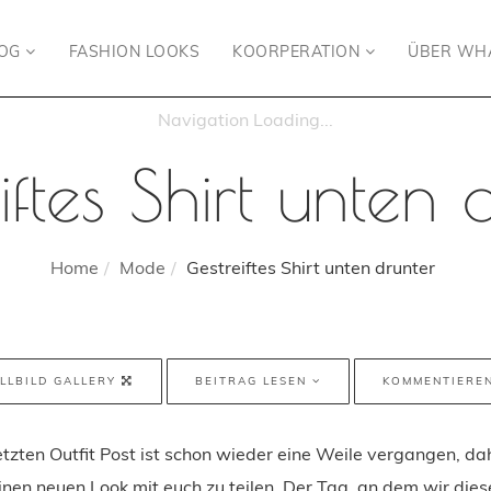
LOG
FASHION LOOKS
KOORPERATION
ÜBER WH
iftes Shirt unten 
Home
Mode
Gestreiftes Shirt unten drunter
LLBILD GALLERY
BEITRAG LESEN
KOMMENTIERE
tzten Outfit Post ist schon wieder eine Weile vergangen, dah
inen neuen Look mit euch zu teilen. Der Tag, an dem wir dies