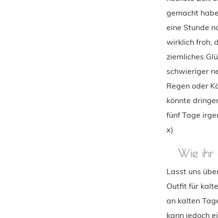
gemacht haben
eine Stunde na
wirklich froh
ziemliches Gl
schwieriger ne
Regen oder Kä
könnte dringen
fünf Tage irg
x)
Wie ihr
Lasst uns über
Outfit für ka
an kalten Tage
kann jedoch e