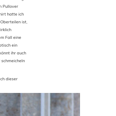
n Pullover
irt hatte ich
Oberteilen ist,
rklich
em Fall eine
tisch ein
könnt ihr auch
r schmeicheln
uch dieser