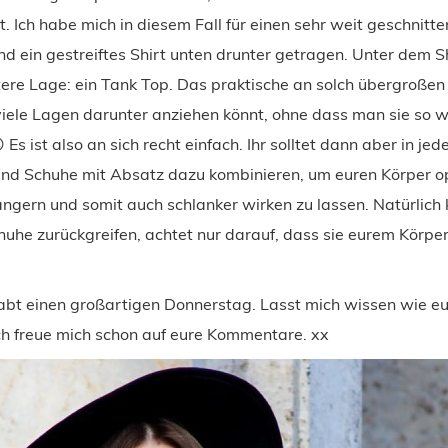
. Ich habe mich in diesem Fall für einen sehr weit geschnitte
d ein gestreiftes Shirt unten drunter getragen. Unter dem Sh
ere Lage: ein Tank Top. Das praktische an solch übergroßen 
viele Lagen darunter anziehen könnt, ohne dass man sie so wi
Es ist also an sich recht einfach. Ihr solltet dann aber in jed
und Schuhe mit Absatz dazu kombinieren, um euren Körper op
ngern und somit auch schlanker wirken zu lassen. Natürlich 
huhe zurückgreifen, achtet nur darauf, dass sie eurem Körpe
 habt einen großartigen Donnerstag. Lasst mich wissen wie e
ich freue mich schon auf eure Kommentare. xx