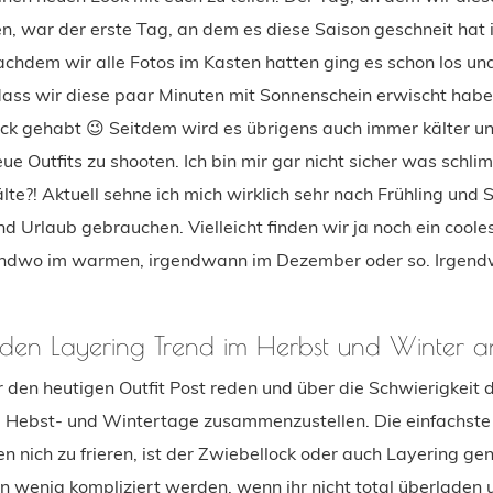
, war der erste Tag, an dem es diese Saison geschneit hat i
chdem wir alle Fotos im Kasten hatten ging es schon los und
, dass wir diese paar Minuten mit Sonnenschein erwischt hab
ück gehabt 😉 Seitdem wird es übrigens auch immer kälter u
ue Outfits zu shooten. Ich bin mir gar nicht sicher was schlim
lte?! Aktuell sehne ich mich wirklich sehr nach Frühling un
d Urlaub gebrauchen. Vielleicht finden wir ja noch ein cool
endwo im warmen, irgendwann im Dezember oder so. Irgend
 den Layering Trend im Herbst und Winter 
 den heutigen Outfit Post reden und über die Schwierigkeit 
lte Hebst- und Wintertage zusammenzustellen. Die einfachste
n nich zu frieren, ist der Zwiebellock oder auch Layering ge
in wenig kompliziert werden, wenn ihr nicht total überladen