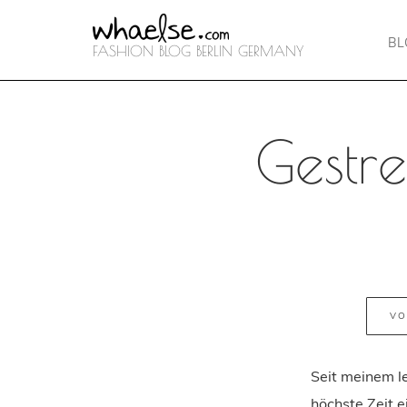
B
FASHION BLOG BERLIN GERMANY
Gestre
VO
Seit meinem le
höchste Zeit e