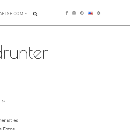
AELSE.COM
drunter
N
er ist es
e Fotos