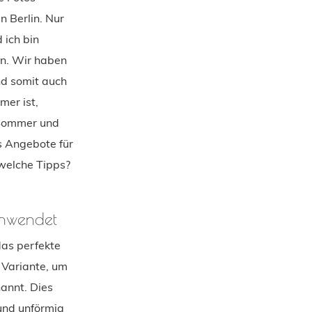
n Berlin. Nur
 ich bin
en. Wir haben
nd somit auch
mer ist,
d Sommer und
es Angebote für
welche Tipps?
anwendet
das perfekte
 Variante, um
nannt. Dies
 und unförmig