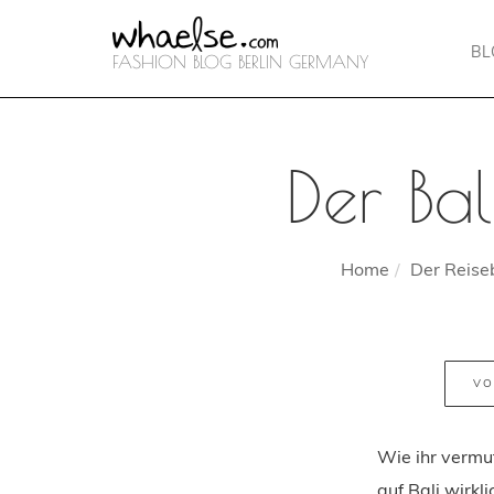
B
FASHION BLOG BERLIN GERMANY
Der Bal
Home
Der Reise
VO
Wie ihr vermu
auf Bali wirkl