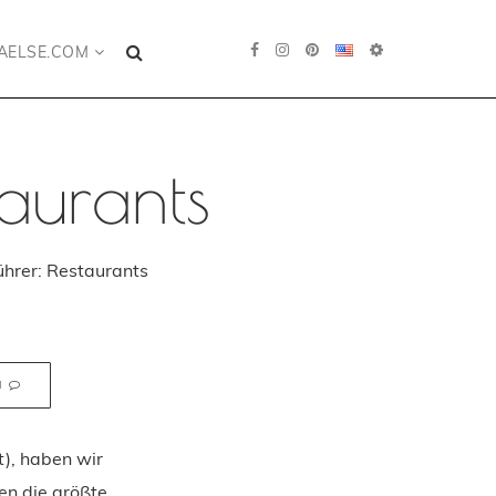
AELSE.COM
taurants
ührer: Restaurants
N
t), haben wir
sen die größte