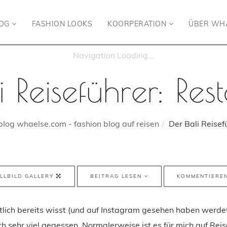
LOG
FASHION LOOKS
KOORPERATION
ÜBER WH
i Reiseführer: Res
blog whaelse.com - fashion blog auf reisen
Der Bali Reisef
LLBILD GALLERY
BEITRAG LESEN
KOMMENTIERE
tlich bereits wisst (und auf Instagram gesehen haben werde
ich sehr viel gegessen. Normalerweise ist es für mich auf Rei