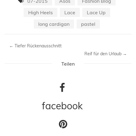
07-2015
Asos
Fashion Blog
High Heels
Lace
Lace Up
long cardigan
pastel
←
Tiefer Rückenausschnitt
Reif für den Urlaub
→
Teilen
facebook