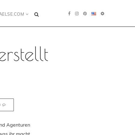
AELSE.COM
rstellt
N
 und Agenturen
 was ihr macht.