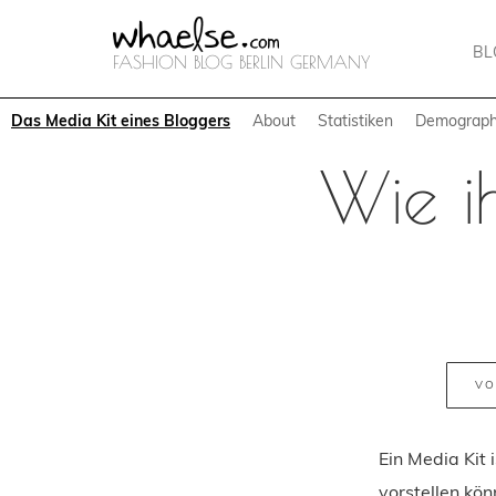
B
FASHION BLOG BERLIN GERMANY
Das Media Kit eines Bloggers
About
Statistiken
Demographi
Wie ih
VO
Ein Media Kit 
vorstellen kön