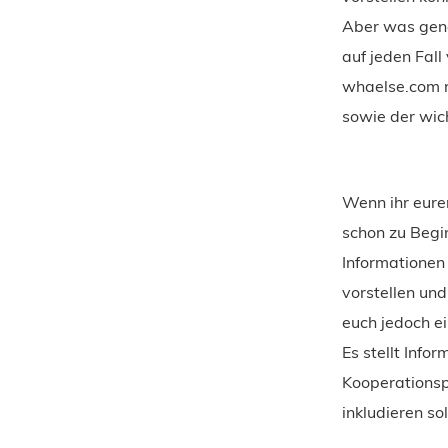
Aber was genau
auf jeden Fal
whaelse.com r
sowie der wich
Wenn ihr euren
schon zu Begin
Informationen
vorstellen und
euch jedoch e
Es stellt Info
Kooperationspa
inkludieren sol