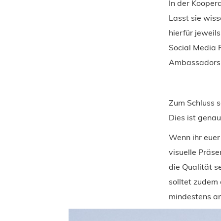
In der Kooper
Lasst sie wis
hierfür jeweil
Social Media 
Ambassadorsh
Zum Schluss so
Dies ist gena
Wenn ihr euer 
visuelle Präse
die Qualität s
solltet zudem
mindestens an