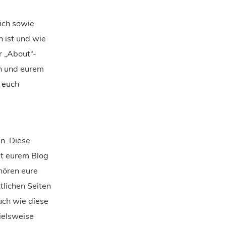
lich sowie
 ist und wie
r „About“-
ch und eurem
 euch
en. Diese
it eurem Blog
hören eure
tlichen Seiten
auch wie diese
ielsweise