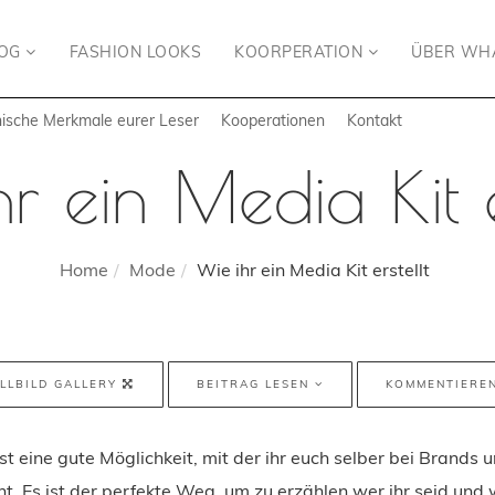
LOG
FASHION LOOKS
KOORPERATION
ÜBER WH
sche Merkmale eurer Leser
Kooperationen
Kontakt
r ein Media Kit e
Home
Mode
Wie ihr ein Media Kit erstellt
LLBILD GALLERY
BEITRAG LESEN
KOMMENTIERE
ist eine gute Möglichkeit, mit der ihr euch selber bei Brands
nt. Es ist der perfekte Weg, um zu erzählen wer ihr seid und