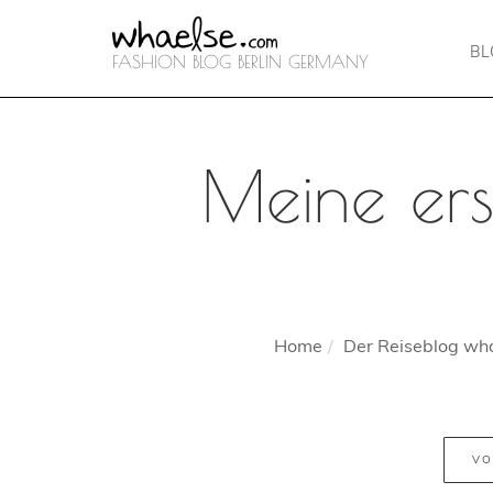
B
FASHION BLOG BERLIN GERMANY
Meine erst
Home
Der Reiseblog wha
VO