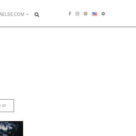
AELSE.COM
N