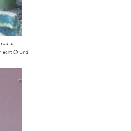
rau für
hlecht 😉 Und
x