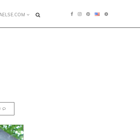
AELSE.COM
N