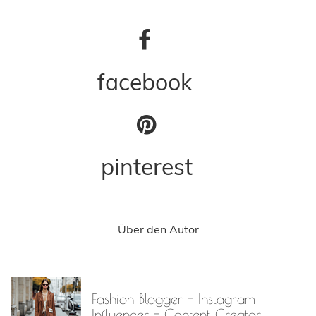
glitter shoes
J Brand
Lace Up
off shoulder
Vila
←
Cami über Shirt
Auf in ein gemütliches Wochenende
→
Teilen
facebook
pinterest