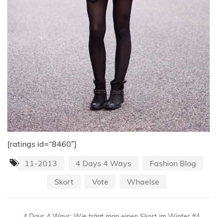
[ratings id=“8460″]
11-2013
4 Days 4 Ways
Fashion Blog
Skort
Vote
Whaelse
←
4 Days 4 Ways: Wie trägt man einen Skort im Winter #4