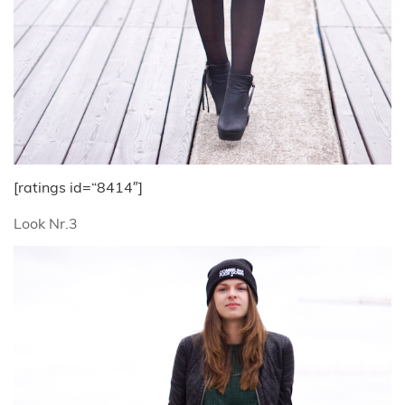
[ratings id=“8414″]
Look Nr.3