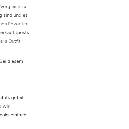
Vergleich zu
g sind und es
ings Favoriten
i Outfitposts
e*s Outfit
,
 Bei diesem
fits geteilt
a wir
Looks einfach