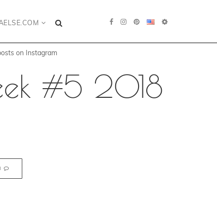
AELSE.COM
posts on Instagram
week #5 2018
N