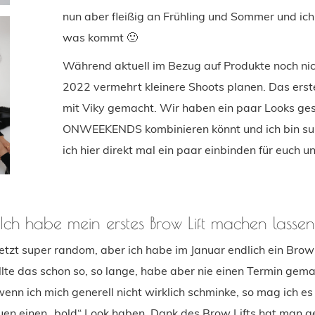
nun aber fleißig an Frühling und Sommer und ich
was kommt 🙂
Während aktuell im Bezug auf Produkte noch nicht
2022 vermehrt kleinere Shoots planen. Das ers
mit Viky gemacht. Wir haben ein paar Looks gesh
ONWEEKENDS kombinieren könnt und ich bin su
ich hier direkt mal ein paar einbinden für euch u
Ich habe mein erstes Brow Lift machen lassen
 jetzt super random, aber ich habe im Januar endlich ein Bro
llte das schon so, so lange, habe aber nie einen Termin gema
enn ich mich generell nicht wirklich schminke, so mag ich es
en einen „bold“ Look haben. Dank des Brow Lifts hat man g