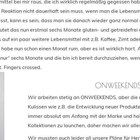
ittel bei mir raus, die ich wirklich regelmäßig gegessen ha
e Reaktion nicht dauerhaft sein muss, wenn man die Lebensmi
st, kann es sein, dass man sie danach wieder ganz normal 
utet das nun erstmal sechs Monate gluten- und getreidefrei
 auf ein paar weitere Lebensmittel mit z.B. Kaffee, Zimt od
h habe nun schon einen Monat rum, aber es ist wirklich hart.
„nur“ sechs Monate und die bin ich bereit durchzuziehen, we
t. Fingers crossed.
ONWEEKENDS
Wir arbeiten stetig an ONWEEKENDS, aber die m
Kulissen wie z.B. die Entwicklung neuer Produkt
immer absolut am Anfang mit der Marke und ha
Kollektionen zu launchen, daher machen wir alles
Wir mussten auch leider all unsere Pläne für He