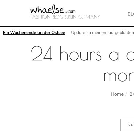
B
FASHION BLOG BERLIN GERMANY
Ein Wochenende an der Ostsee
Update zu meinem aufgeblähte
24 hours a d
mon
Home
2
VO