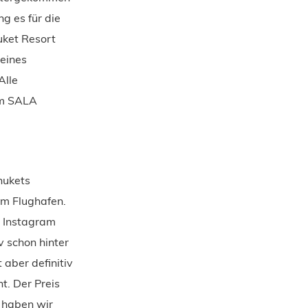
g es für die
uket Resort
 eines
Alle
um SALA
hukets
om Flughafen.
le Instagram
v schon hinter
 aber definitiv
t. Der Preis
, haben wir