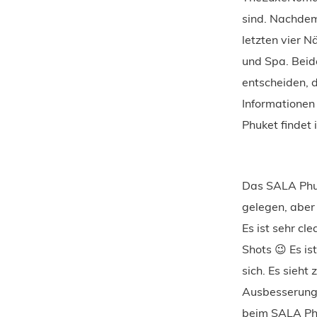
sind. Nachdem 
letzten vier 
und Spa. Beide
entscheiden, d
Informationen 
Phuket findet 
Das SALA Phuk
gelegen, aber
Es ist sehr cl
Shots 😉 Es is
sich. Es sieht
Ausbesserungs
beim SALA Phu