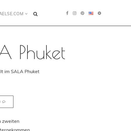
AELSE.COM
A Phuket
lt im SALA Phuket
N
m zweiten
untergekommen