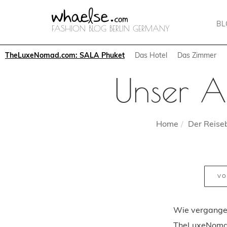
B
FASHION BLOG BERLIN GERMANY
TheLuxeNomad.com: SALA Phuket
Das Hotel
Das Zimmer
Unser A
Home
Der Reiseb
VO
Wie vergangen
TheLuxeNomad