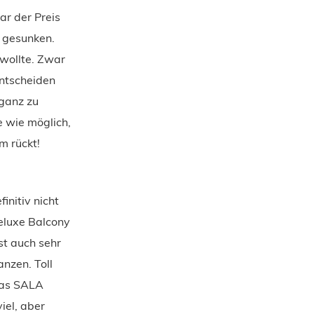
ar der Preis
 gesunken.
 wollte. Zwar
ntscheiden
 ganz zu
e wie möglich,
m rückt!
initiv nicht
eluxe Balcony
t auch sehr
anzen. Toll
Das SALA
iel, aber