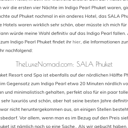
wir die ersten vier Nächte im Indigo Pearl Phuket waren, gin
Nächte auf Phuket nochmal in ein anderes Hotel, das SALA Ph
 Hotels waren wirklich sehr schön, aber müsste ich mich für
ann würde meine Wahl definitiv auf das Indigo Pearl fallen. 
zum Indigo Pearl Phuket findet ihr
hier
, die Informationen z
ihr nachfolgend:
TheLuxeNomad.com: SALA Phuket
et Resort and Spa ist ebenfalls auf der nördlichen Hälfte P
 im Gegensatz zum Indigo Pearl etwa 20 Minuten nördlich v
ean und minimalistisch gehalten, perfekt also für ein paar tol
t sehr luxuriös und schön, aber hat seine besten Jahre definiti
 zwar nicht heruntergekommen aus, an einigen Stellen besteht
bedarf. Vor allem, wenn man es im Bezug auf den Preis sieh
ket ist nämlich noch so eine Sache.. Als wir gebucht haben