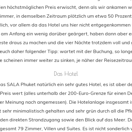
en höchstmöglichen Preis erwischt, denn als wir ankamen w
Zimmer, in demselben Zeitraum plötzlich um etwa 50 Prozent
rlich, vor allem da das Hotel uns hier nicht entgegenkommen
 am Anfang ein wenig darüber geärgert, haben dann aber e
este draus zu machen und die vier Nächte trotzdem voll und
 euch daher folgender Tipp: wartet mit der Buchung, so lang
e scheinen immer weiter zu sinken, je näher der Reisezeitrau
Das Hotel
as SALA Phuket natürlich ein sehr gutes Hotel, es ist aber def
Preis wert (alles unterhalb der 200-Euro-Grenze für einen D
er Meinung nach angemessen). Die Hotelanlage insgesamt is
st sehr minimalistisch gehalten und sehr grün durch all die Pfl
h den direkten Strandzugang sowie den Blick auf das Meer. 
gesamt 79 Zimmer, Villen und Suites. Es ist nicht sonderlich v