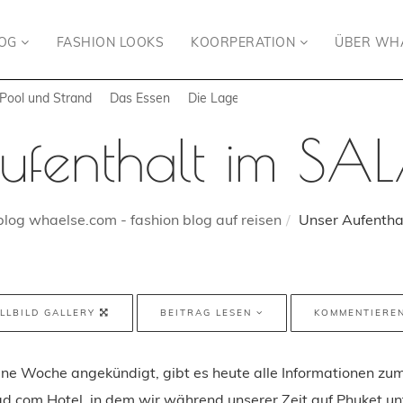
LOG
FASHION LOOKS
KOORPERATION
ÜBER WH
Pool und Strand
Das Essen
Die Lage
ufenthalt im SAL
log whaelse.com - fashion blog auf reisen
Unser Aufentha
LLBILD GALLERY
BEITRAG LESEN
KOMMENTIERE
e Woche angekündigt, gibt es heute alle Informationen zu
.com Hotel, in dem wir während unserer Zeit auf Phuket 