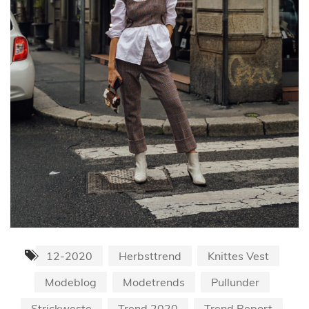
12-2020
Herbsttrend
Knittes Vest
Modeblog
Modetrends
Pullunder
Strickweste
Trend 2020
Trend Report