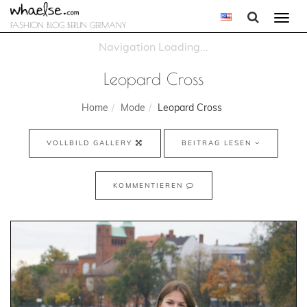
Togg
FASHION BLOG BERLIN GERMANY
navi
Leopard Cross
Home
Mode
Leopard Cross
VOLLBILD GALLERY
BEITRAG LESEN
KOMMENTIEREN