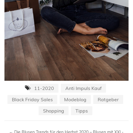
11-2020
Anti Impuls Kauf
Black Friday Sales
Modeblog
Ratgeber
Shopping
Tipps
←
Die Blusen Trends für den Herbst 2020 – Blusen mit XXL-