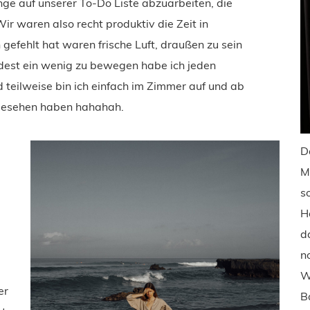
nge auf unserer To-Do Liste abzuarbeiten, die
ir waren also recht produktiv die Zeit in
 gefehlt hat waren frische Luft, draußen zu sein
dest ein wenig zu bewegen habe ich jeden
teilweise bin ich einfach im Zimmer auf und ab
sgesehen haben hahahah.
D
M
s
H
d
n
W
er
B