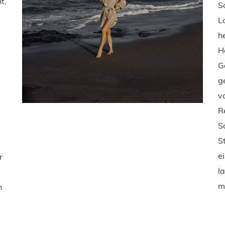
t,
S
L
h
H
G
g
v
R
S
S
e
r
l
m
n